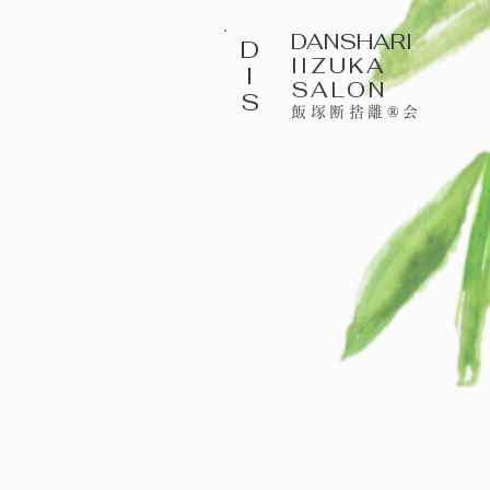
DANSHARI
D
IIZUKA
I
SALON
S
飯塚断捨離®会