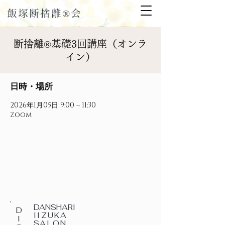
飯塚断捨離®会
断捨離®基礎3回講座（オンラ
イン）
日時・場所
2026年1月05日 9:00 – 11:30
zoom
DANSHARI
D
IIZUKA
I
SALON